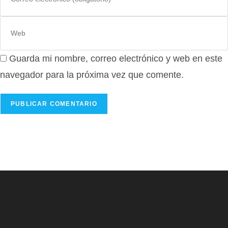
tu
nombre
dirección
de
Introduce
de
usuario
la
correo
para
URL
electrónico
comentar
Guarda mi nombre, correo electrónico y web en este
de
para
tu
navegador para la próxima vez que comente.
comentar
web
(opcional)