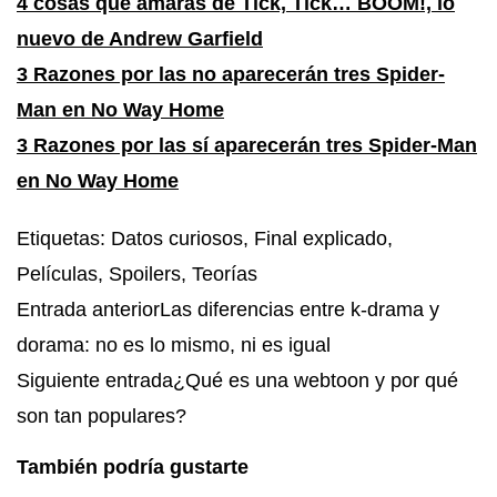
4 cosas que amarás de Tick, Tick… BOOM!, lo
nuevo de Andrew Garfield
3 Razones por las no aparecerán tres Spider-
Man en No Way Home
3 Razones por las sí aparecerán tres Spider-Man
en No Way Home
Etiquetas
:
Datos curiosos
,
Final explicado
,
Películas
,
Spoilers
,
Teorías
Entrada anterior
Las diferencias entre k-drama y
dorama: no es lo mismo, ni es igual
Siguiente entrada
¿Qué es una webtoon y por qué
son tan populares?
También podría gustarte