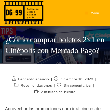
Ir
al
Menú
contenido
¿Cómo comprar boletos 2×1 en
Cinépolis con Mercado Pago?
Autor
Publicación
Leonardo Aparicio
diciembre 18, 2023
de
de
Categoría
Comentarios
Recomendaciones
Sin comentarios
la
la
de
de
Tiempo
2 minutos de lectura
entrada:
entrada:
la
la
de
entrada:
entrada:
lectura:
Aprovechar las promociones para ir al cine es de