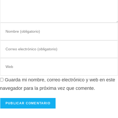
Introduce
tu
nombre
Introduce
o
tu
nombre
dirección
de
Introduce
de
usuario
la
correo
para
URL
electrónico
comentar
Guarda mi nombre, correo electrónico y web en este
de
para
tu
navegador para la próxima vez que comente.
comentar
web
(opcional)