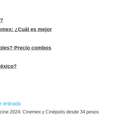
s?
nemex: ¿Cuál es mejor
coles? Precio combos
México?
e entrada
l cine 2024: Cinemex y Cinépolis desde 34 pesos