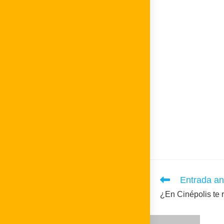
Leer
Entrada an
más
¿En Cinépolis te 
artículos