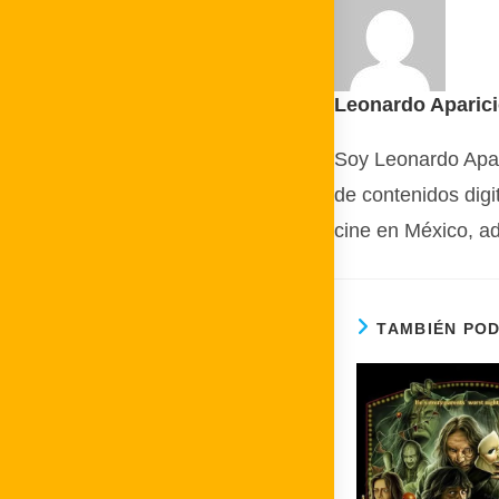
Leonardo Aparic
Soy Leonardo Apar
de contenidos digi
cine en México, ad
TAMBIÉN PO