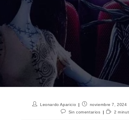
Autor
Publicación
Leonardo Aparicio
noviembre 7, 2024
de
de
Comentarios
Tiempo
Sin comentarios
2 minut
la
la
de
de
entrada:
entrada:
la
lectura:
entrada: