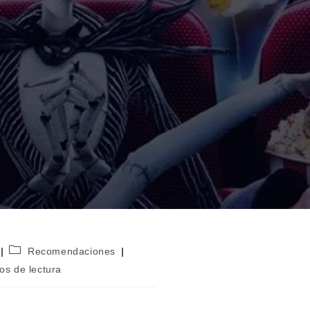
Categoría
Recomendaciones
de
os de lectura
la
entrada: