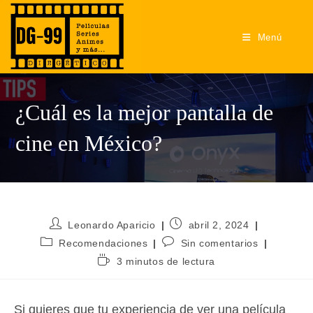
Ir
al
Menú
contenido
¿Cuál es la mejor pantalla de
cine en México?
Autor
Publicación
Leonardo Aparicio
abril 2, 2024
de
de
Categoría
Comentarios
Recomendaciones
Sin comentarios
la
la
de
de
Tiempo
3 minutos de lectura
entrada:
entrada:
la
la
de
entrada:
entrada:
lectura:
Si quieres que tu experiencia de ver una película