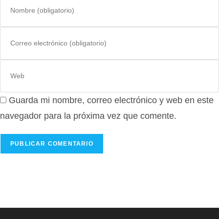
tu
nombre
Introduce
o
tu
nombre
dirección
de
Introduce
de
usuario
la
correo
para
URL
electrónico
comentar
Guarda mi nombre, correo electrónico y web en este
de
para
tu
navegador para la próxima vez que comente.
comentar
web
(opcional)