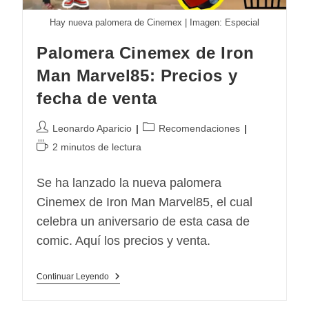
Hay nueva palomera de Cinemex | Imagen: Especial
Palomera Cinemex de Iron
Man Marvel85: Precios y
fecha de venta
Autor
Categoría
Leonardo Aparicio
Recomendaciones
de
de
Tiempo
2 minutos de lectura
la
la
de
entrada:
entrada:
lectura:
Se ha lanzado la nueva palomera
Cinemex de Iron Man Marvel85, el cual
celebra un aniversario de esta casa de
comic. Aquí los precios y venta.
Palomera
Continuar Leyendo
Cinemex
De