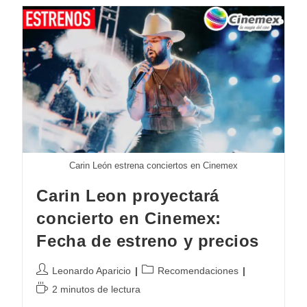
Iron
Man
Marvel85:
Precios
Y
Fecha
De
Venta
Carin León estrena conciertos en Cinemex
Carin Leon proyectará
concierto en Cinemex:
Fecha de estreno y precios
Autor
Categoría
Leonardo Aparicio
Recomendaciones
de
de
Tiempo
2 minutos de lectura
la
la
de