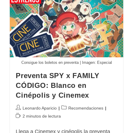
Precios
Y
Fecha
De
Venta
Consigue los boletos en preventa | Imagen: Especial
Preventa SPY x FAMILY
CÓDIGO: Blanco en
Cinépolis y Cinemex
Autor
Categoría
Leonardo Aparicio
Recomendaciones
de
de
Tiempo
2 minutos de lectura
la
la
de
entrada:
entrada:
lectura:
Llega a Cinemex y cinépolis la preventa