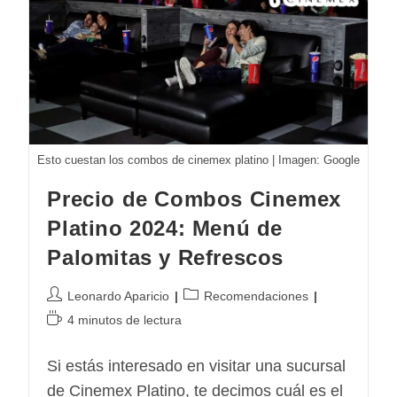
Precio
Combos
Y
Boletos
Esto cuestan los combos de cinemex platino | Imagen: Google
Precio de Combos Cinemex
Platino 2024: Menú de
Palomitas y Refrescos
Autor
Categoría
Leonardo Aparicio
Recomendaciones
de
de
Tiempo
4 minutos de lectura
la
la
de
entrada:
entrada:
lectura:
Si estás interesado en visitar una sucursal
de Cinemex Platino, te decimos cuál es el