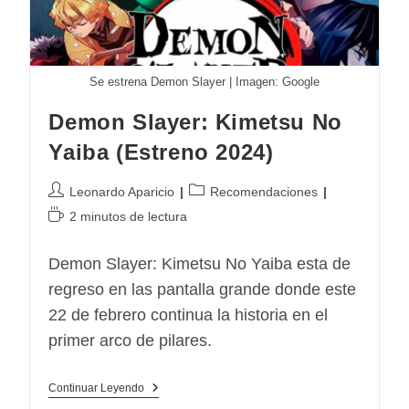
Se estrena Demon Slayer | Imagen: Google
Demon Slayer: Kimetsu No
Yaiba (Estreno 2024)
Autor
Categoría
Leonardo Aparicio
Recomendaciones
de
de
Tiempo
2 minutos de lectura
la
la
de
entrada:
entrada:
lectura:
Demon Slayer: Kimetsu No Yaiba esta de
regreso en las pantalla grande donde este
22 de febrero continua la historia en el
primer arco de pilares.
Demon
Continuar Leyendo
Slayer: