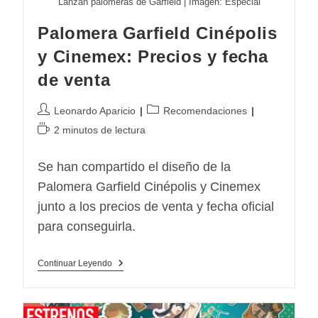
Lanzan palomeras de Garfield | Imagen: Especial
Palomera Garfield Cinépolis
y Cinemex: Precios y fecha
de venta
Autor
Categoría
Leonardo Aparicio
Recomendaciones
de
de
Tiempo
2 minutos de lectura
la
la
de
entrada:
entrada:
lectura:
Se han compartido el diseño de la
Palomera Garfield Cinépolis y Cinemex
junto a los precios de venta y fecha oficial
para conseguirla.
Palomera
Continuar Leyendo
Garfield
Cinépolis
Y
Cinemex: