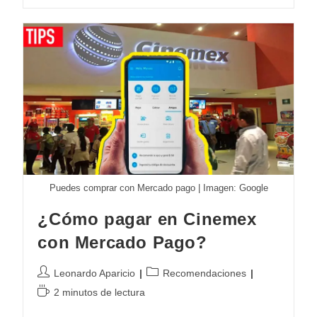
Kimetsu
No
Yaiba
(Estreno
2024)
Puedes comprar con Mercado pago | Imagen: Google
¿Cómo pagar en Cinemex
con Mercado Pago?
Autor
Categoría
Leonardo Aparicio
Recomendaciones
de
de
Tiempo
2 minutos de lectura
la
la
de
entrada:
entrada: