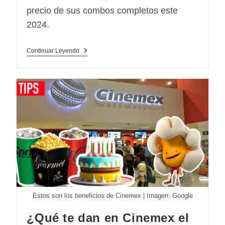
precio de sus combos completos este
2024.
Precio
Continuar Leyendo
De
Combos
Cinemex
Platino
2024:
Menú
De
Palomitas
Y
Refrescos
Estos son los beneficios de Cinemex | Imagen: Google
¿Qué te dan en Cinemex el