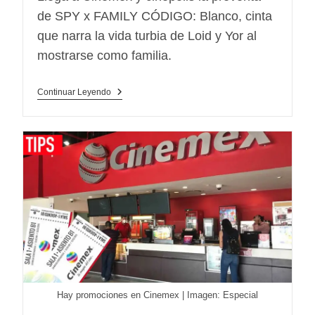
de SPY x FAMILY CÓDIGO: Blanco, cinta
que narra la vida turbia de Loid y Yor al
mostrarse como familia.
Preventa
Continuar Leyendo
SPY
X
FAMILY
CÓDIGO:
Blanco
En
Cinépolis
Y
Cinemex
Hay promociones en Cinemex | Imagen: Especial