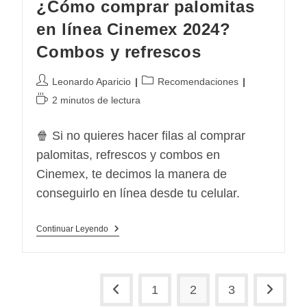
¿Cómo comprar palomitas
en línea Cinemex 2024?
Combos y refrescos
Autor
Categoría
Leonardo Aparicio
Recomendaciones
de
de
Tiempo
2 minutos de lectura
la
la
de
entrada:
entrada:
lectura:
🍿 Si no quieres hacer filas al comprar
palomitas, refrescos y combos en
Cinemex, te decimos la manera de
conseguirlo en línea desde tu celular.
¿Cómo
Continuar Leyendo
Comprar
Palomitas
En
Línea
Cinemex
1
2
3
Ir a la página anterior
Ir a la p
2024?
Combos