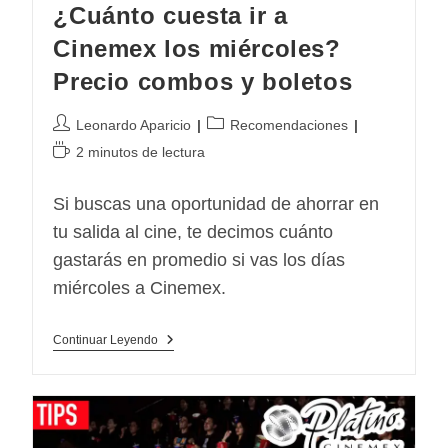
¿Cuánto cuesta ir a
Cinemex los miércoles?
Precio combos y boletos
Autor
Categoría
Leonardo Aparicio
Recomendaciones
de
de
Tiempo
2 minutos de lectura
la
la
de
entrada:
entrada:
lectura:
Si buscas una oportunidad de ahorrar en
tu salida al cine, te decimos cuánto
gastarás en promedio si vas los días
miércoles a Cinemex.
¿Cuánto
Continuar Leyendo
Cuesta
Ir
A
Cinemex
Los
Miércoles?