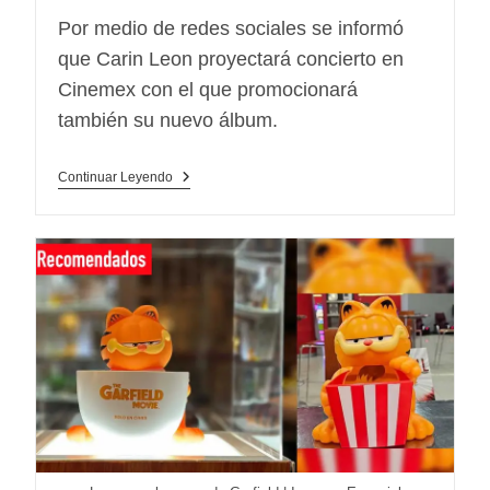
entrada:
entrada:
lectura:
Por medio de redes sociales se informó
que Carin Leon proyectará concierto en
Cinemex con el que promocionará
también su nuevo álbum.
Carin
Continuar Leyendo
Leon
Proyectará
Concierto
En
Cinemex:
Fecha
De
Estreno
Y
Precios