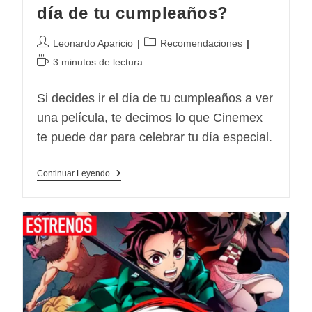
día de tu cumpleaños?
Autor
Categoría
Leonardo Aparicio
Recomendaciones
de
de
Tiempo
3 minutos de lectura
la
la
de
entrada:
entrada:
lectura:
Si decides ir el día de tu cumpleaños a ver
una película, te decimos lo que Cinemex
te puede dar para celebrar tu día especial.
¿Qué
Continuar Leyendo
Te
Dan
En
Cinemex
El
Día
De
Tu
Cumpleaños?