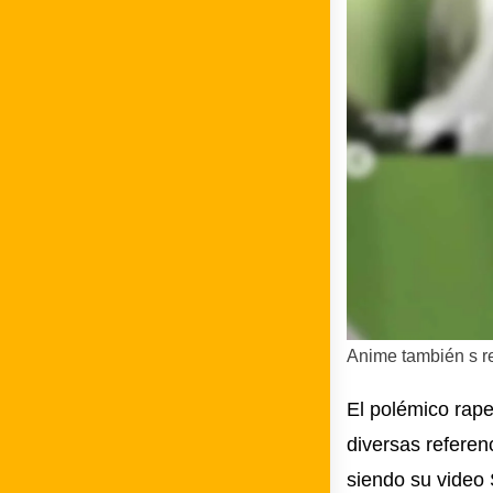
Anime también s r
El polémico rape
diversas referenc
siendo su video 