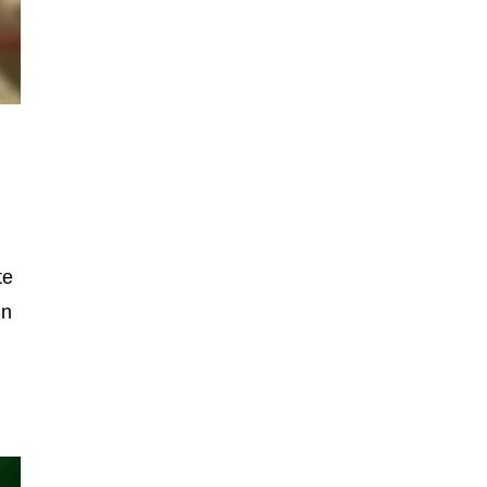
te
un