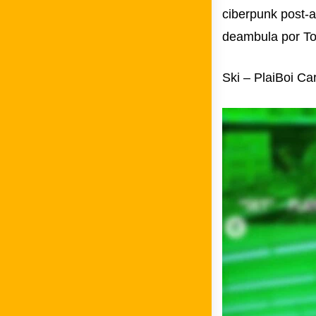
ciberpunk post-a
deambula por To
Ski – PlaiBoi Car