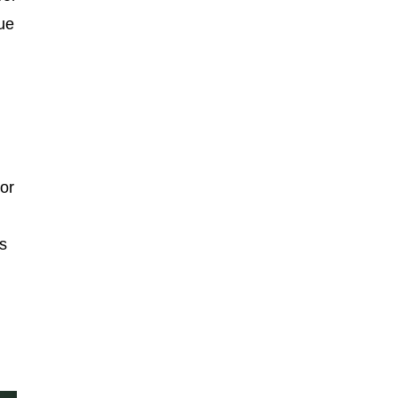
ue
or
s