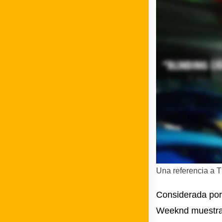
Una referencia a 
Considerada por
Weeknd muestra 