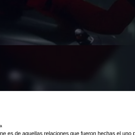
ra
ine es de aquellas relaciones que fueron hechas el uno 