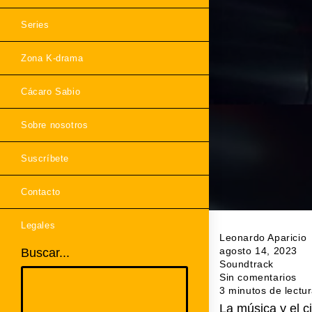
Series
Zona K-drama
Cácaro Sabio
Sobre nosotros
Suscríbete
Contacto
Legales
Leonardo Aparicio
agosto 14, 2023
Buscar...
Soundtrack
Sin comentarios
3 minutos de lectu
La música y el c