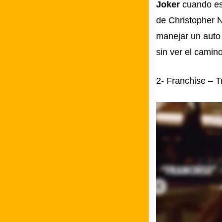
Joker
cuando esc
de Christopher 
manejar un auto 
sin ver el camino
2- Franchise – T