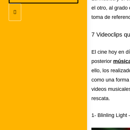
el otro, al grad
toma de referenc
7 Videoclips qu
El cine hoy en d
posterior
músic
ello, los realiz
como una forma d
videos musicale
rescata.
1- Blinling Ligh