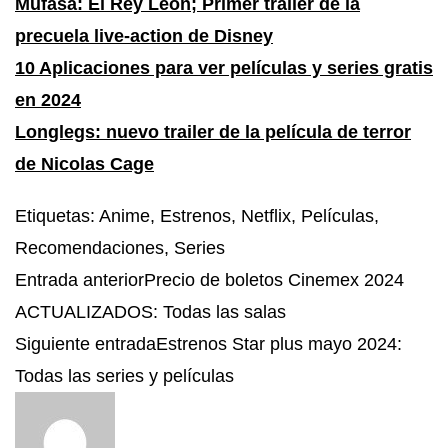
Mufasa: El Rey León; Primer trailer de la
precuela live-action de Disney
10 Aplicaciones para ver películas y series gratis
en 2024
Longlegs: nuevo trailer de la película de terror
de Nicolas Cage
Etiquetas
:
Anime
,
Estrenos
,
Netflix
,
Películas
,
Recomendaciones
,
Series
Entrada anterior
Precio de boletos Cinemex 2024
ACTUALIZADOS: Todas las salas
Siguiente entrada
Estrenos Star plus mayo 2024:
Todas las series y películas