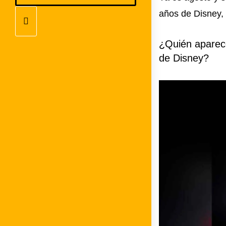
años de Disney, 
¿Quién aparec
de Disney?