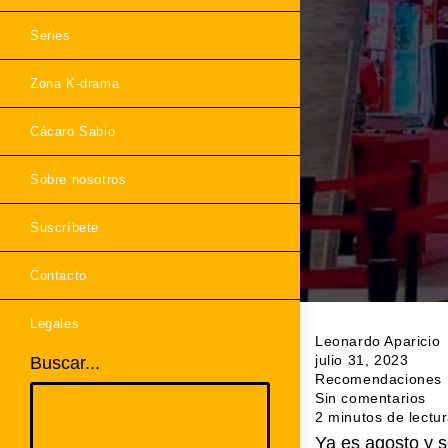
Series
Zona K-drama
Cácaro Sabio
Sobre nosotros
Suscríbete
Contacto
Legales
Leonardo Aparicio
julio 31, 2023
Buscar...
Recomendaciones
Sin comentarios
2 minutos de lectu
Ya es agosto y s