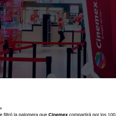
ra
e filtró la palomera que
Cinemex
compartirá por los 100