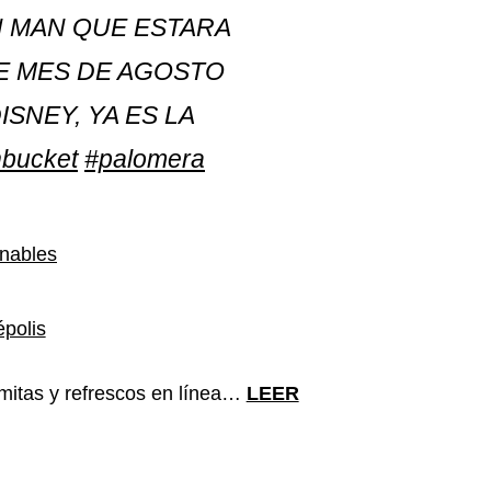
N MAN QUE ESTARA
E MES DE AGOSTO
SNEY, YA ES LA
bucket
#palomera
onables
épolis
mitas y refrescos en línea…
LEER