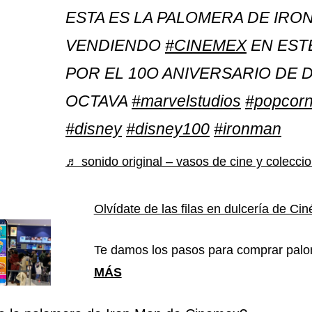
ESTA ES LA PALOMERA DE IRO
VENDIENDO
#CINEMEX
EN EST
POR EL 10O ANIVERSARIO DE DI
OCTAVA
#marvelstudios
#popcorn
#disney
#disney100
#ironman
♬ sonido original – vasos de cine y colecci
Olvídate de las filas en dulcería de Cin
Te damos los pasos para comprar palo
MÁS