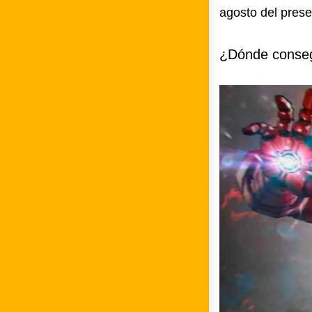
agosto del prese
¿Dónde conseg