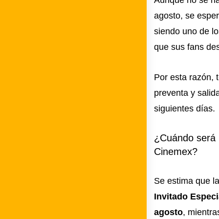
Aunque no se ha 
agosto, se espe
siendo uno de lo
que sus fans de
Por esta razón,
preventa y salid
siguientes días.
¿Cuándo será l
Cinemex?
Se estima que la
Invitado Especi
agosto
, mientra