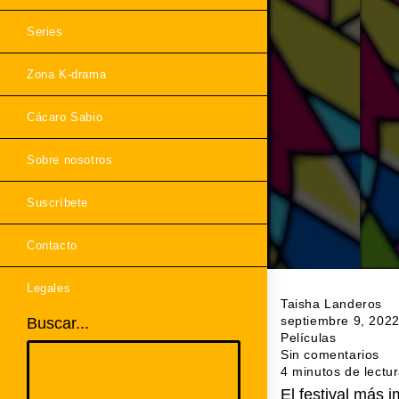
Series
Zona K-drama
Cácaro Sabio
Sobre nosotros
Suscríbete
Contacto
Legales
Taisha Landeros
septiembre 9, 202
Buscar...
Películas
Sin comentarios
4 minutos de lectu
El festival más 