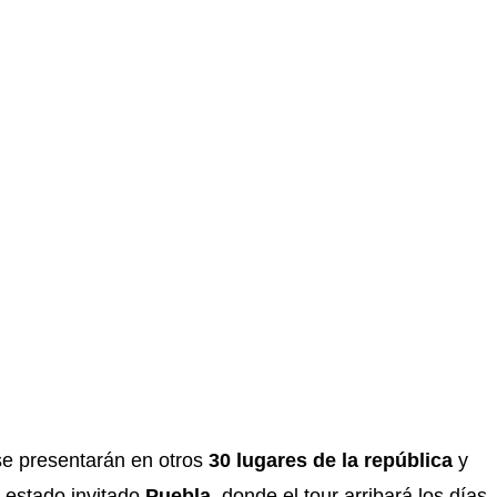
se presentarán en otros
30 lugares de la república
y
 estado invitado
Puebla
, donde el tour arribará los días