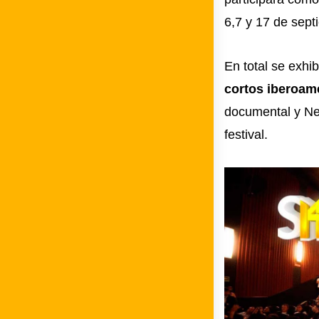
6,7 y 17 de sept
En total se exhi
cortos iberoam
documental y Neo
festival.