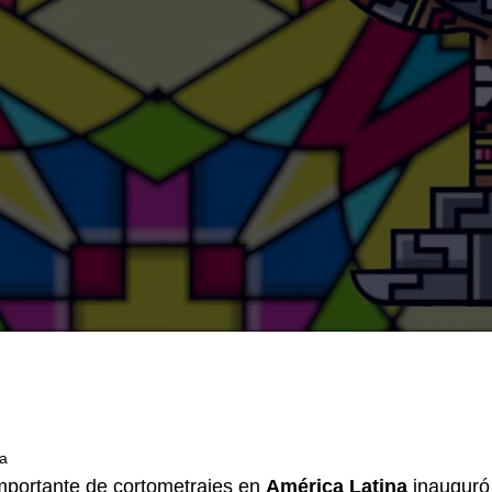
2
ra
importante de cortometrajes en
América Latina
inauguró