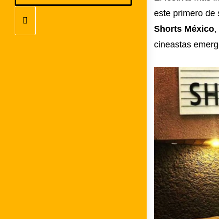
este primero de
Shorts México
,
cineastas emerg