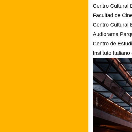
Centro Cultural 
Facultad de Cin
Centro Cultural 
Audiorama Parq
Centro de Estud
Instituto Italiano