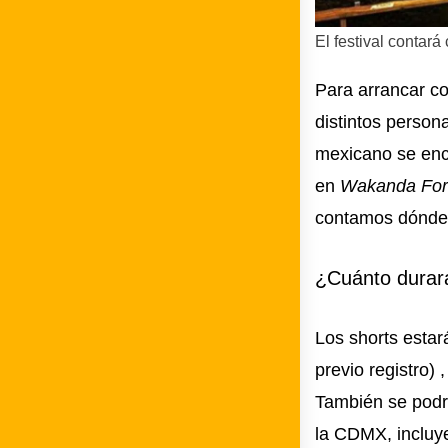
El festival contar
Para arrancar c
distintos persona
mexicano se encu
en
Wakanda For
contamos dónde 
¿Cuánto durar
Los shorts estar
previo registro) 
También se podrá
la CDMX, incluy