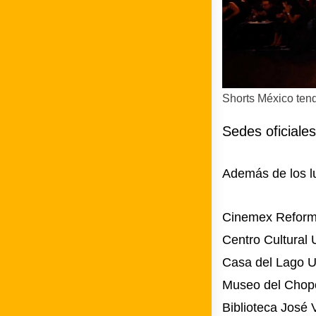
Shorts México ten
Sedes oficiales
Además de los l
Cinemex Reform
Centro Cultural
Casa del Lago
Museo del Chop
Biblioteca José